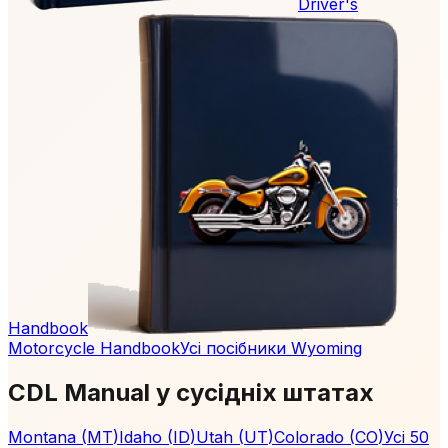
Driver's
Handbook
Motorcycle Handbook
Усі посібники Wyoming
CDL Manual у сусідніх штатах
Montana
(
MT
)
Idaho
(
ID
)
Utah
(
UT
)
Colorado
(
CO
)
Усі 50