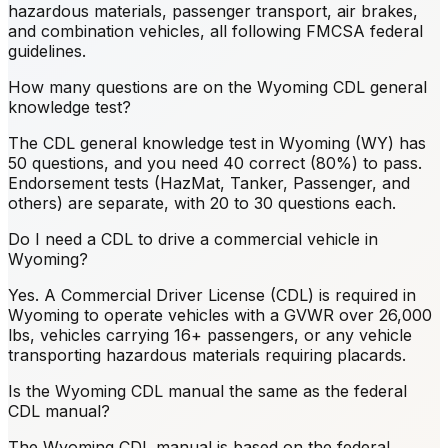
hazardous materials, passenger transport, air brakes,
and combination vehicles, all following FMCSA federal
guidelines.
How many questions are on the Wyoming CDL general
knowledge test?
The CDL general knowledge test in Wyoming (WY) has
50 questions, and you need 40 correct (80%) to pass.
Endorsement tests (HazMat, Tanker, Passenger, and
others) are separate, with 20 to 30 questions each.
Do I need a CDL to drive a commercial vehicle in
Wyoming?
Yes. A Commercial Driver License (CDL) is required in
Wyoming to operate vehicles with a GVWR over 26,000
lbs, vehicles carrying 16+ passengers, or any vehicle
transporting hazardous materials requiring placards.
Is the Wyoming CDL manual the same as the federal
CDL manual?
The Wyoming CDL manual is based on the federal