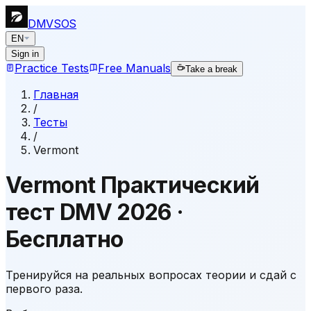
DMVSOS
EN
Sign in
Practice Tests
Free Manuals
Take a break
Главная
/
Тесты
/
Vermont
Vermont
Практический
тест DMV
2026
·
Бесплатно
Тренируйся на реальных вопросах теории и сдай с
первого раза.