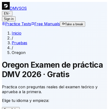
DMVSOS
EN
Sign in
Practice Tests
Free Manuals
Take a break
Inicio
/
Pruebas
/
Oregon
Oregon
Examen de práctica
DMV
2026
·
Gratis
Practica con preguntas reales del examen teórico y
aprueba a la primera.
Elige tu idioma y empieza: