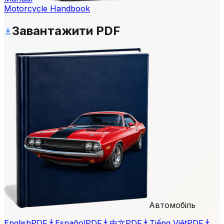
Motorcycle Handbook
Завантажити PDF
Автомобіль
English
PDF
Español
PDF
中文
PDF
Tiếng Việt
PDF