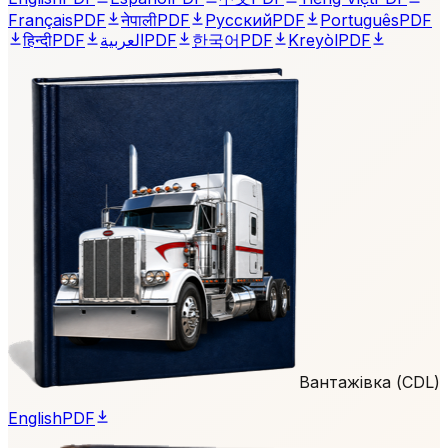
Français
PDF
नेपाली
PDF
Русский
PDF
Português
PDF
हिन्दी
PDF
العربية
PDF
한국어
PDF
Kreyòl
PDF
Вантажівка (CDL)
English
PDF