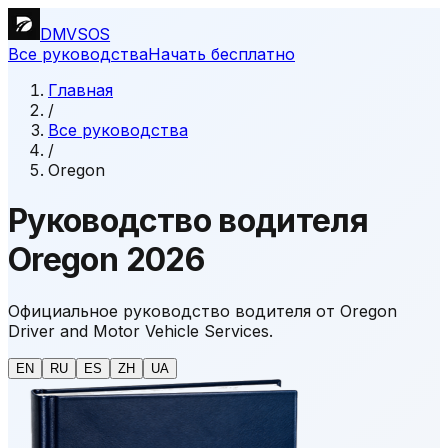
DMVSOS
Все руководства
Начать бесплатно
Главная
/
Все руководства
/
Oregon
Руководство водителя
Oregon 2026
Официальное руководство водителя от Oregon
Driver and Motor Vehicle Services.
EN
RU
ES
ZH
UA