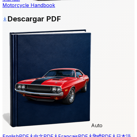
Motorcycle Handbook
Descargar PDF
Auto
English
PDF
中文
PDF
Français
PDF
हिन्दी
PDF
日本語